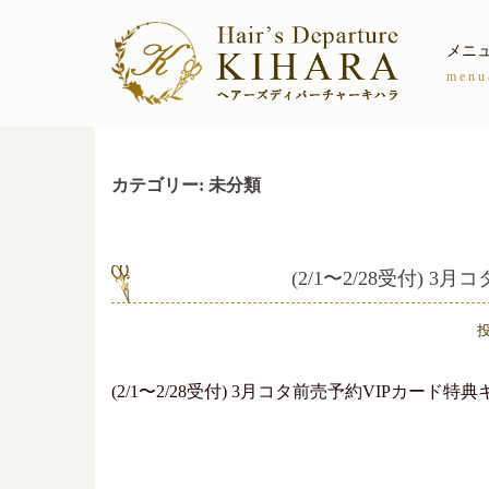
コ
ン
メニ
テ
menu
ン
ツ
へ
カテゴリー:
未分類
ス
キ
ッ
(2/1〜2/28受付) 
プ
(2/1〜2/28受付) 3月コタ前売予約VIPカー